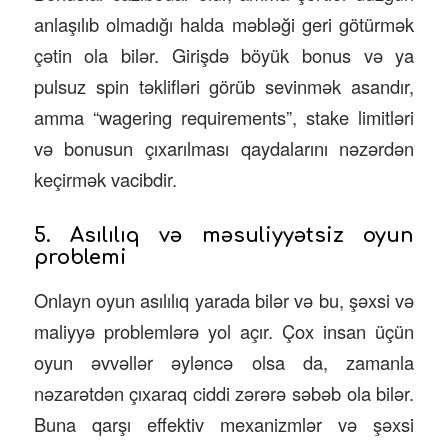
anlaşılıb olmadığı halda məbləği geri götürmək
çətin ola bilər. Girişdə böyük bonus və ya
pulsuz spin təklifləri görüb sevinmək asandır,
amma “wagering requirements”, stake limitləri
və bonusun çıxarılması qaydalarını nəzərdən
keçirmək vacibdir.
5. Asılılıq və məsuliyyətsiz oyun
problemi
Onlayn oyun asılılıq yarada bilər və bu, şəxsi və
maliyyə problemlərə yol açır. Çox insan üçün
oyun əvvəllər əyləncə olsa da, zamanla
nəzarətdən çıxaraq ciddi zərərə səbəb ola bilər.
Buna qarşı effektiv mexanizmlər və şəxsi