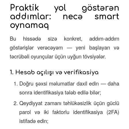
Praktik yol göstərən
addımlar: necə smart
oynamaq
Bu hissədə sizə konkret, addım-addım
göstərişlər verəcəyəm — yeni başlayan və
təcrübəli oyunçular üçün uyğun tövsiyələr.
1. Hesab açılışı və verifikasiya
Doğru şəxsi məlumatlar daxil edin — daha
sonra identifikasiya tələb edilə bilər;
Qeydiyyat zamanı təhlükəsizlik üçün güclü
parol və iki faktorlu identifikasiya (2FA)
istifadə edin;