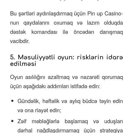
Bu şərtləri aydınlaşdırmaq üçün Pin up Casino-
nun qaydalarını oxumaq və lazım olduqda
dəstək komandası ilə öncədən danışmaq
vacibdir.
5. Məsuliyyətli oyun: risklərin idarə
edilməsi
Oyun asılılığını azaltmaq və nəzarəti qorumaq
üçün aşağıdakı addımları istifadə edin:
Gündəlik, həftəlik və aylıq büdcə təyin edin
və ona riayət edin;
Zəif məbləğlərlə başlamaq və uduşları
dərhal nağdlaşdırmamaq üçün strategiya