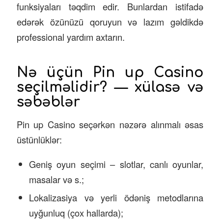
funksiyaları təqdim edir. Bunlardan istifadə
edərək özünüzü qoruyun və lazım gəldikdə
professional yardım axtarın.
Nə üçün Pin up Casino
seçilməlidir? — xülasə və
səbəblər
Pin up Casino seçərkən nəzərə alınmalı əsas
üstünlüklər:
Geniş oyun seçimi – slotlar, canlı oyunlar,
masalar və s.;
Lokalizasiya və yerli ödəniş metodlarına
uyğunluq (çox hallarda);