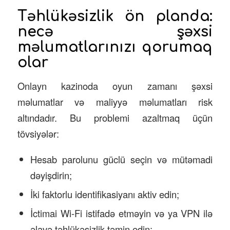
Təhlükəsizlik ön planda:
necə şəxsi
məlumatlarınızı qorumaq
olar
Onlayn kazinoda oyun zamanı şəxsi
məlumatlar və maliyyə məlumatları risk
altındadır. Bu problemi azaltmaq üçün
tövsiyələr:
Hesab parolunu güclü seçin və mütəmadi
dəyişdirin;
İki faktorlu identifikasiyanı aktiv edin;
İctimai Wi-Fi istifadə etməyin və ya VPN ilə
əlavə təhlükəsizlik təmin edin;