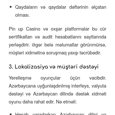
Qaydaların və qaydalar dəftərinin əlçatan
olması.
Pin up Casino və oxşar platformalar bu cür
sertifikatları və audit hesabatlarını saytlarında
yerləşdirir. Əgər belə məlumatlar görünmürsə,
müştəri xidmətinə soruşmaq yaxşı təcrübədir.
3. Lokalizasiya və müştəri dəstəyi
Yerelleşmə oyunçular üçün vacibdir.
Azərbaycana uyğunlaşdırılmış interfeys, valyuta
dəstəyi və Azərbaycan dilində dəstək xidməti
oyunu daha rahat edir. Nə etməli:
Hesab yaradarkən Azərbaycan dilini və