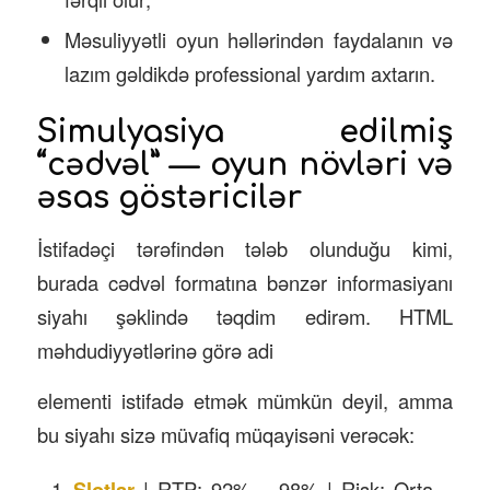
Məsuliyyətli oyun həllərindən faydalanın və
lazım gəldikdə professional yardım axtarın.
Simulyasiya edilmiş
“cədvəl” — oyun növləri və
əsas göstəricilər
İstifadəçi tərəfindən tələb olunduğu kimi,
burada cədvəl formatına bənzər informasiyanı
siyahı şəklində təqdim edirəm. HTML
məhdudiyyətlərinə görə adi
elementi istifadə etmək mümkün deyil, amma
bu siyahı sizə müvafiq müqayisəni verəcək:
Slotlar
| RTP: 92% – 98% | Risk: Orta –