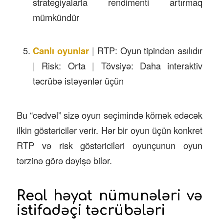
strategiyalarla rendimenti artırmaq
mümkündür
Canlı oyunlar
| RTP: Oyun tipindən asılıdır
| Risk: Orta | Tövsiyə: Daha interaktiv
təcrübə istəyənlər üçün
Bu “cədvəl” sizə oyun seçimində kömək edəcək
ilkin göstəricilər verir. Hər bir oyun üçün konkret
RTP və risk göstəriciləri oyunçunun oyun
tərzinə görə dəyişə bilər.
Real həyat nümunələri və
istifadəçi təcrübələri