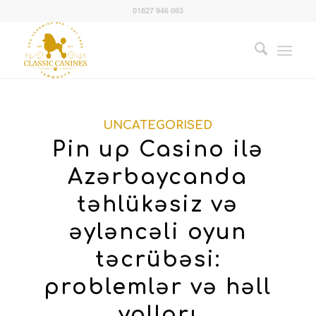
01827 946 063
UNCATEGORISED
Pin up Casino ilə
Azərbaycanda
təhlükəsiz və
əyləncəli oyun
təcrübəsi:
problemlər və həll
yolları