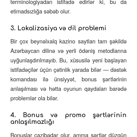
terminologiyadan istifadə edirlər ki, bu da
etimadsızlığa səbəb olur.
3. Lokalizasiya və dil problemi
Bir çox beynəlxalq kazino saytları tam şəkildə
Azərbaycan dilinə və yerli ödəniş metodlarına
uyğunlaşdırılmayıb. Bu, xüsusilə yeni başlayan
istifadəçilər üçün çətinlik yarada bilər — dəstək
komandası ilə ünsiyyət, bonus şərtlərinin
anlaşılması və hətta oyunun qaydaları barədə
problemlər ola bilər.
4. Bonus və promo şərtlərinin
anlaşılmazlığı
Bonuslar cazibədar olur, amma şərtlər düzgün