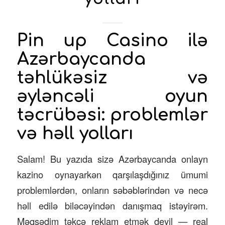
Pin up Casino ilə
Azərbaycanda
təhlükəsiz və
əyləncəli oyun
təcrübəsi: problemlər
və həll yolları
Salam! Bu yazıda sizə Azərbaycanda onlayn
kazino oynayarkən qarşılaşdığınız ümumi
problemlərdən, onların səbəblərindən və necə
həll edilə biləcəyindən danışmaq istəyirəm.
Məqsədim təkcə reklam etmək deyil — real